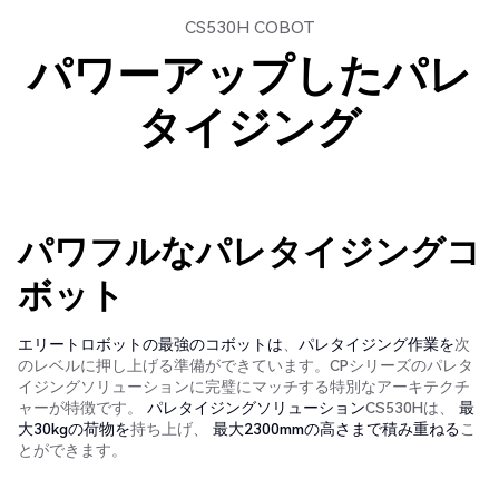
CS530H COBOT
パワーアップしたパレ
タイジング
パワフルなパレタイジングコ
ボット
エリートロボットの最強のコボットは
、
パレタイジング作業を
次
のレベルに押し上げる準備ができています。CPシリーズのパレタ
イジングソリューションに完璧にマッチする特別なアーキテクチ
ャーが特徴です。
パレタイジングソリューション
CS530Hは、
最
大30kgの荷物を
持ち上げ、
最大2300mmの高さまで積み重ねる
こ
とができます。