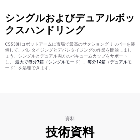
シングルおよびデュアルボッ
クスハンドリング
CS530Hコボットアームに市場で最高のサクショングリッパーを装
備して、パレタイジングとデパレタイジングの作業を開始しまし
ょう。シングルとデュアル両方のバキュームカップをサポート
し、
最大で毎分7箱
（
シングルモード
）、
毎分14箱
（
デュアル
モ
ード）を処理できます。
資料
技術資料