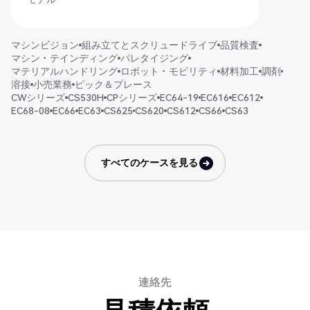
マシンビジョン
組み立てとスクリュードライブ
品質検査
マシン・テインディング
パレタイジング
マテリアルハンドリング
ロボット・モビリティ
材料加工
調剤
溶接
小売業務
ピック＆プレース
CWシリーズ
CS530H
CPシリーズ
EC64-19
EC616
EC612
EC68-08
EC66
EC63
CS625
CS620
CS612
CS66
CS63
すべてのケースを見る
すべてのケースを見る
連絡先