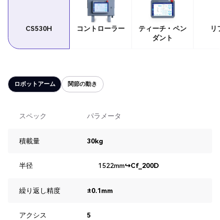
CS530H
コントローラー
ティーチ・ペン
リ
ダント
ロボットアーム
関節の動き
スペック
パラメータ
積載量
30kg
半径
1522mm
↪Cf_200D
繰り返し精度
±0.1mm
アクシス
5