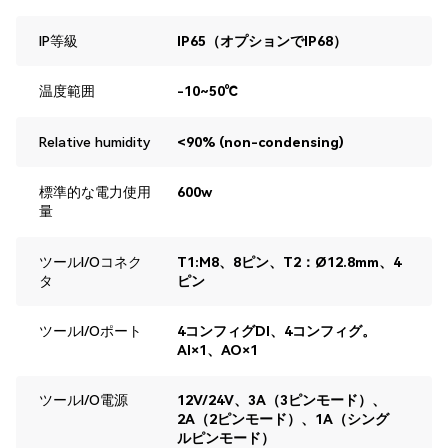
IP等級
IP65（オプションでIP68）
温度範囲
-10~50℃
Relative humidity
<90% (non-condensing)
標準的な電力使用
600w
量
ツールI/Oコネク
T1:M8、8ピン、T2：Ø12.8mm、4
タ
ピン
ツールI/Oポート
4コンフィグDI、4コンフィグ。
AI×1、AO×1
ツールI/O電源
12V/24V、3A（3ピンモード）、
2A（2ピンモード）、1A（シング
ルピンモード）