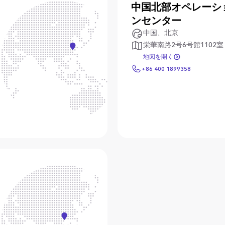
中国北部オペレーシ
ンセンター
中国、北京
栄華南路2号6号館1102室
地図を開く
地図を開く
+86 400 1899358
+86 400 1899358