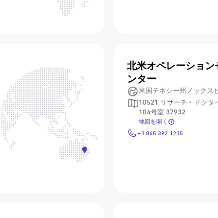
北米オペレーション
ンター
米国テネシー州ノックス
10521 リサーチ・ドクタ
104号室 37932
地図を開く
地図を開く
+1 865 392 1215
+1 865 392 1215