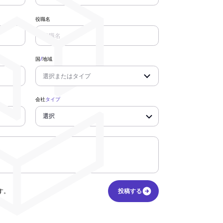
役職名
国
/
地域
会社
タイプ
す。
投稿する
投稿する