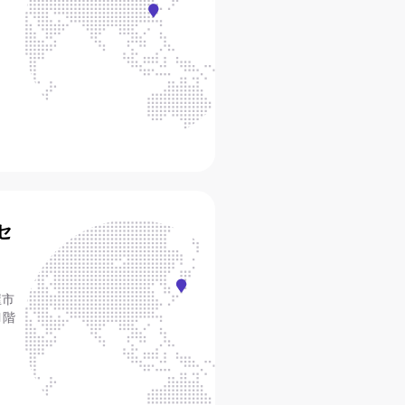
セ
屋市
1階