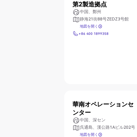
第2製造拠点
中国、鄭州
静海21街88号ZEDZ3号館
地図を開く
地図を開く
+86 400 1899358
+86 400 1899358
華南オペレーションセ
ンター
中国、深セン
呉通島、漢公路1Aビル202号
地図を開く