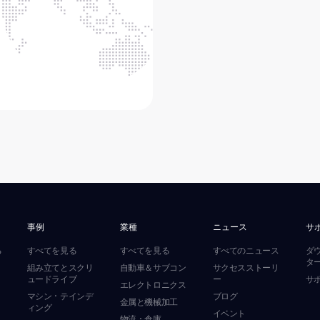
事例
業種
ニュース
サ
る
すべてを見る
すべてを見る
すべてのニュース
ダ
タ
組み立てとスクリ
自動車＆サブコン
サクセスストーリ
ュードライブ
ー
サ
エレクトロニクス
マシン・テインデ
ブログ
金属と機械加工
ィング
イベント
物流・倉庫