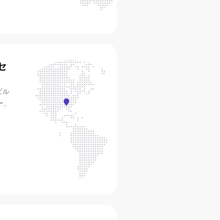
セ
ビル
ー、