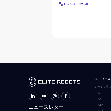
地図を開く
+86 400 1899358
+86 400 1899358
CSシリーズ
すべてを見
CS63
CS66
CS612
ニュースレター
CS620