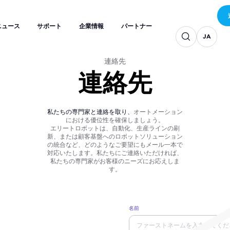
JA
JA
JA
ニュース
サポート
企業情報
パートナー
JA
JA
JA
ニュース
サポート
企業情報
パートナー
JA
JA
連絡先
連絡先
私たちの専門家と連絡を取り、
オートメーション
における優位性を確保しましょう。
エリートロボットは、自動化、生産ラインの刷
新、または顧客基盤へのロボットソリューション
の統合など、どのようなご要望にもメール一本で
対応いたします。私たちにご連絡いただければ、
私たちの専門家がお客様のニーズにお応えしま
す。
名前