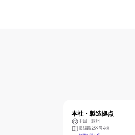
本社・製造拠点
中国、蘇州
長陽路259号4棟