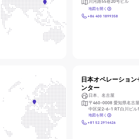
川河路55巷20号ビル
地図を開く
地図を開く
+86 400 1899358
+86 400 1899358
日本オペレーション
ンター
日本、名古屋
〒460-0008 愛知県名古
中区栄2-6-1 RT白川ビル
地図を開く
地図を開く
+81 52 2914426
+81 52 2914426