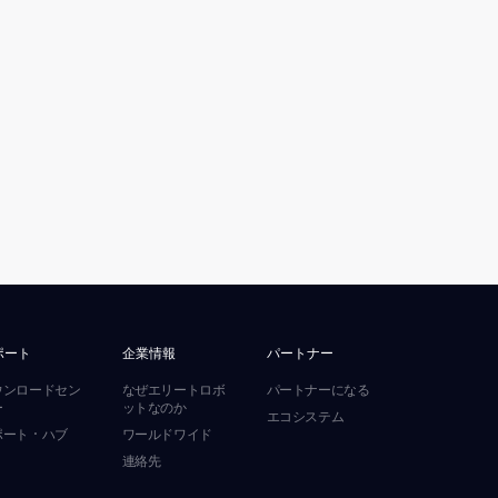
ポート
企業情報
パートナー
ウンロードセン
なぜエリートロボ
パートナーになる
ー
ットなのか
エコシステム
ポート・ハブ
ワールドワイド
連絡先