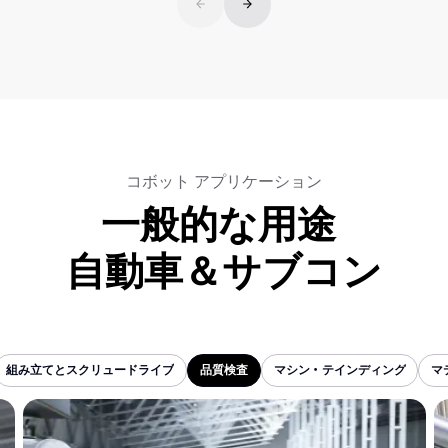
コボット アプリケーション
一般的な用途
自動車＆サブコン
組み立てとスクリュードライブ
品質検査
マシン・テインディング
マ
組み立てとスクリュードライブ
品質検査
マシン・テインディング
マ