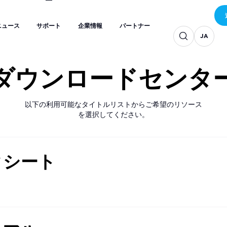
JA
JA
JA
ニュース
サポート
企業情報
パートナー
JA
JA
JA
ニュース
サポート
企業情報
パートナー
JA
JA
ダウンロードセンタ
以下の利用可能なタイトルリストからご希望のリソース
を選択してください。
タシート