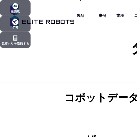
製品
事例
業種
販売店
製品
事例
業種
販売店
デモ
デモ
見積もりを依頼する
見積もりを依頼する
コボットデー