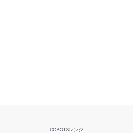
パワフル
どんな環境でも
COBOTSレンジ