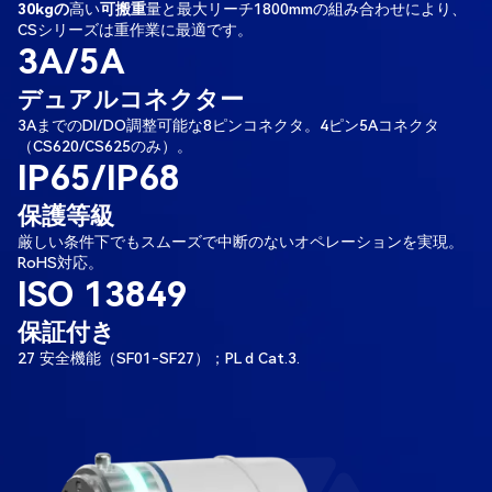
30kgの
高い
可搬重
量と最大リーチ1800mmの組み合わせにより、
CSシリーズは重作業に最適です。
3A/5A
デュアルコネクター
3AまでのDI/DO調整可能な8ピンコネクタ。4ピン5Aコネクタ
（CS620/CS625のみ）。
IP65/IP68
保護等級
厳しい条件下でもスムーズで中断のないオペレーションを実現。
RoHS対応。
ISO 13849
保証付き
27 安全機能（SF01-SF27）；PL d Cat.3.