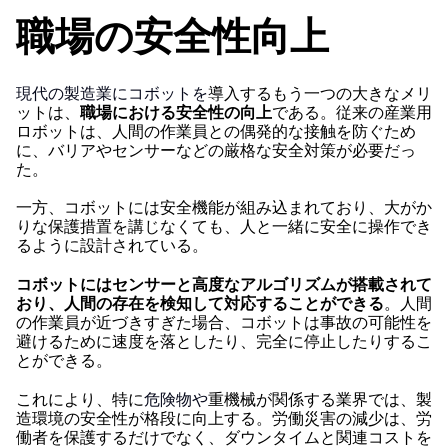
職場の安全性向上
現代の製造業にコボットを
導入するもう一つの大きなメリ
ットは、
職場における安全性の向上
である。従来の産業用
ロボットは、人間の作業員との偶発的な接触を防ぐため
に、バリアやセンサーなどの厳格な安全対策が必要だっ
た。
一方、コボットには安全機能が組み込まれており、大がか
りな保護措置を講じなくても、人と一緒に安全に操作でき
るように設計されている。
コボットにはセンサーと高度なアルゴリズムが搭載されて
おり、人間の存在を検知して対応することができる
。人間
の作業員が近づきすぎた場合、コボットは事故の可能性を
避けるために速度を落としたり、完全に停止したりするこ
とができる。
これにより、特に
危険物や
重機械が関係する業界では、製
造環境の安全性が格段に向上する。労働災害の減少は、労
働者を保護するだけでなく、ダウンタイムと関連コストを