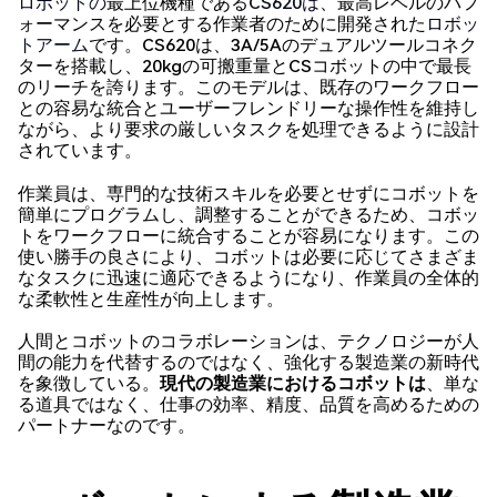
ロボットの
最上位機種である
CS620は
、最高レベルのパフ
ォーマンスを必要とする作業者のために開発された
ロボッ
トアーム
です。CS620は、3A/5Aのデュアルツールコネク
ターを搭載し、20kgの可搬重量とCSコボットの中で最長
のリーチを誇ります。このモデルは、既存のワークフロー
との容易な統合とユーザーフレンドリーな操作性を維持し
ながら、より要求の厳しいタスクを処理できるように設計
されています。
作業員は、専門的な技術スキルを必要とせずにコボットを
簡単にプログラムし、調整することができるため、コボッ
トをワークフローに統合することが容易になります。この
使い勝手の良さにより、コボットは必要に応じてさまざま
なタスクに迅速に適応できるようになり、作業員の全体的
な柔軟性と生産性が向上します。
人間とコボットのコラボレーションは、テクノロジーが人
間の能力を代替するのではなく、強化する製造業の新時代
を象徴している。
現代の製造業におけるコボットは
、単な
る道具ではなく、仕事の効率、精度、品質を高めるための
パートナーなのです。