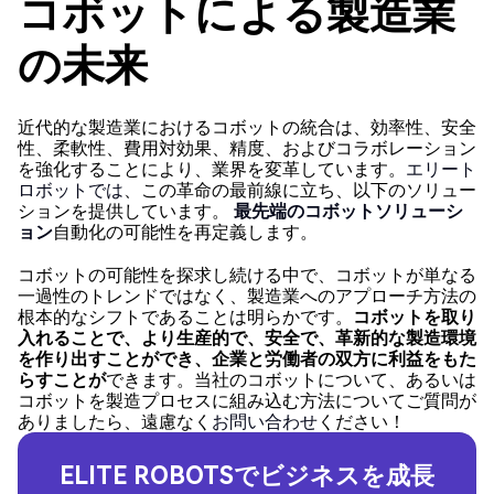
コボットによる製造業
の未来
近代的な製造業におけるコボットの統合は、効率性、安全
性、柔軟性、費用対効果、精度、およびコラボレーション
を強化することにより、業界を変革しています。
エリート
ロボットでは
、この革命の最前線に立ち、以下のソリュー
ションを提供しています。
最先端のコボットソリューシ
ョン
自動化の可能性を再定義します。
コボットの可能性を探求し続ける中で、コボットが単なる
一過性のトレンドではなく、製造業へのアプローチ方法の
根本的なシフトであることは明らかです。
コボットを取り
入れることで、より生産的で、安全で、革新的な製造環境
を作り出すことができ、企業と労働者の双方に利益をもた
らすことが
できます。当社のコボットについて、あるいは
コボットを製造プロセスに組み込む方法についてご質問が
ありましたら、遠慮なく
お問い合わせ
ください！
ELITE ROBOTSで
ビジネスを成長