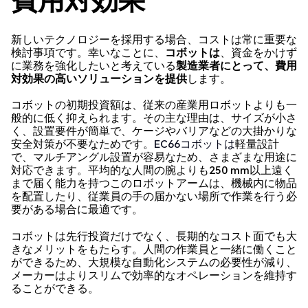
費用対効果
新しいテクノロジーを採用する場合、コストは常に重要な
検討事項です。幸いなことに、
コボットは
、資金をかけず
に業務を強化したいと考えている
製造業者にとって、費用
対効果の高いソリューションを提供
します。
コボットの初期投資額は、従来の産業用ロボットよりも一
般的に低く抑えられます。その主な理由は、サイズが小さ
く、設置要件が簡単で、ケージやバリアなどの大掛かりな
安全対策が不要なためです。
EC66コボットは
軽量設計
で、マルチアングル設置が容易なため、さまざまな用途に
対応できます。平均的な人間の腕よりも250 mm以上遠く
まで届く能力を持つこのロボットアームは、機械内に物品
を配置したり、従業員の手の届かない場所で作業を行う必
要がある場合に最適です。
コボットは先行投資だけでなく、長期的なコスト面でも大
きなメリットをもたらす。人間の作業員と一緒に働くこと
ができるため、大規模な自動化システムの必要性が減り、
メーカーはよりスリムで効率的なオペレーションを維持す
ることができる。