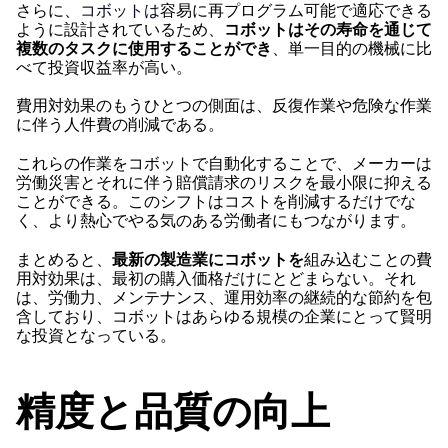
さらに、
コボットは
容易に再プログラム可能で適応できる
ように設計されているため、
コボットはその寿命を通じて
複数のタスクに使用することができ
、単一目的の機械に比
べて投資収益率が高い。
費用対効果のもうひとつの側面は、反復作業や危険な作業
に伴う人件費の削減である。
これらの作業をコボットで自動化することで、メーカーは
労働災害とそれに伴う賠償請求のリスクを最小限に抑える
ことができる。このシフトはコストを削減するだけでな
く、より熱心でやる気のある労働者にもつながります。
まとめると、
最新の製造業にコボットを
組み込むことの費
用対効果は、最初の購入価格だけにとどまらない。それ
は、労働力、メンテナンス、運用効率の継続的な節約を包
含しており、コボットはあらゆる規模の企業にとって賢明
な投資となっている。
精度と品質の向上