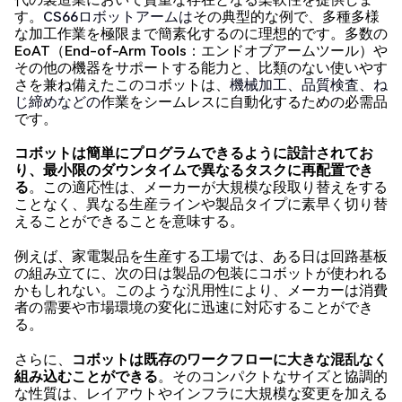
す。
CS66ロボットアームは
その典型的な例で、多種多様
な加工作業を極限まで簡素化するのに理想的です。多数の
EoAT（End-of-Arm Tools：エンドオブアームツール）や
その他の機器をサポートする能力と、比類のない使いやす
さを兼ね備えたこのコボットは、
機械加工
、
品質検査
、
ね
じ締めなどの
作業をシームレスに自動化するための必需品
です。
コボットは簡単にプログラムできるように設計されてお
り、最小限のダウンタイムで異なるタスクに再配置でき
る
。この適応性は、メーカーが大規模な段取り替えをする
ことなく、異なる生産ラインや製品タイプに素早く切り替
えることができることを意味する。
例えば、家電製品を生産する工場では、ある日は回路基板
の組み立てに、次の日は製品の包装にコボットが使われる
かもしれない。このような汎用性により、メーカーは消費
者の需要や市場環境の変化に迅速に対応することができ
る。
さらに、
コボットは既存のワークフローに大きな混乱なく
組み込むことができる
。そのコンパクトなサイズと協調的
な性質は、レイアウトやインフラに大規模な変更を加える