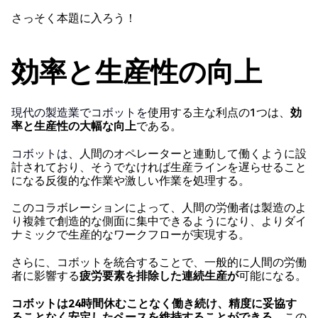
さっそく本題に入ろう！
効率と生産性の向上
現代の製造業でコボットを
使用する主な利点の1つは、
効
率と生産性の大幅な向上
である。
コボットは
、人間のオペレーターと連動して働くように設
計されており、そうでなければ生産ラインを遅らせること
になる反復的な作業や激しい作業を処理する。
このコラボレーションによって、人間の労働者は製造のよ
り複雑で創造的な側面に集中できるようになり、よりダイ
ナミックで生産的なワークフローが実現する。
さらに、コボットを統合することで、一般的に人間の労働
者に影響する
疲労要素を排除した連続生産が
可能になる。
コボットは24時間休むことなく働き続け、精度に妥協す
ることなく安定したペースを維持することができる
。この