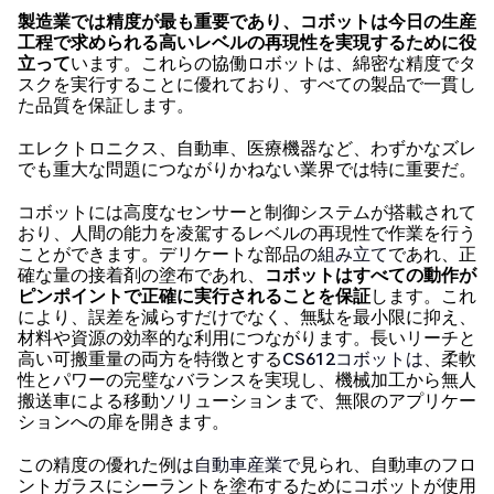
製造業では精度が最も重要であり、コボットは今日の生産
工程で求められる高いレベルの再現性を実現するために役
立って
います。これらの協働ロボットは、綿密な精度でタ
スクを実行することに優れており、すべての製品で一貫し
た品質を保証します。
エレクトロニクス、自動車、医療機器など、わずかなズレ
でも重大な問題につながりかねない業界では特に重要だ。
コボットには高度なセンサーと制御システムが搭載されて
おり、人間の能力を凌駕するレベルの再現性で作業を行う
ことができます。デリケートな部品の
組み立て
であれ、正
確な量の接着剤の塗布であれ、
コボットはすべての動作が
ピンポイントで正確に実行されることを保証
します。これ
により、誤差を減らすだけでなく、無駄を最小限に抑え、
材料や資源の効率的な利用につながります。長いリーチと
高い可搬重量の両方を特徴とする
CS612コボットは
、柔軟
性とパワーの完璧なバランスを実現し、機械加工から無人
搬送車による移動ソリューションまで、無限のアプリケー
ションへの扉を開きます。
この精度の優れた例は
自動車産業で
見られ、自動車のフロ
ントガラスにシーラントを塗布するためにコボットが使用