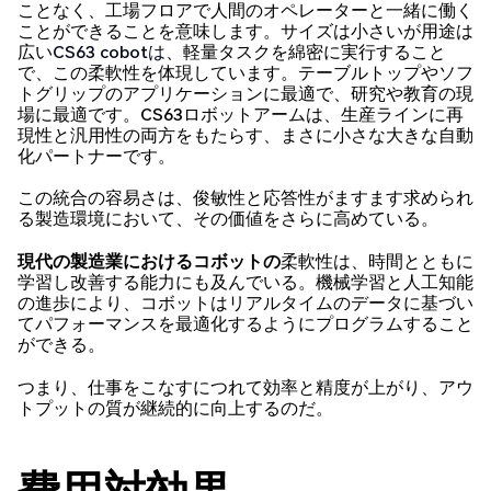
ことなく、工場フロアで人間のオペレーターと一緒に働く
ことができることを意味します。サイズは小さいが用途は
広い
CS63 cobotは
、軽量タスクを綿密に実行すること
で、この柔軟性を体現しています。テーブルトップやソフ
トグリップのアプリケーションに最適で、研究や教育の現
場に最適です。CS63ロボットアームは、生産ラインに再
現性と汎用性の両方をもたらす、まさに小さな大きな自動
化パートナーです。
この統合の容易さは、俊敏性と応答性がますます求められ
る製造環境において、その価値をさらに高めている。
現代の製造業におけるコボットの
柔軟性は、時間とともに
学習し改善する能力にも及んでいる。機械学習と人工知能
の進歩により、コボットはリアルタイムのデータに基づい
てパフォーマンスを最適化するようにプログラムすること
ができる。
つまり、仕事をこなすにつれて効率と精度が上がり、アウ
トプットの質が継続的に向上するのだ。