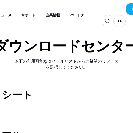
JA
JA
JA
ニュース
サポート
企業情報
パートナー
JA
JA
JA
ニュース
サポート
企業情報
パートナー
JA
JA
ダウンロードセンタ
以下の利用可能なタイトルリストからご希望のリソース
を選択してください。
タシート