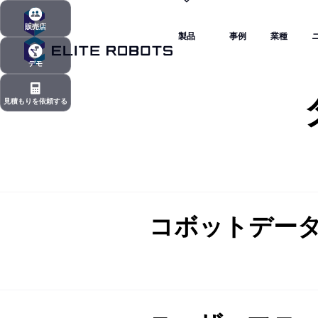
製品
事例
業種
販売店
製品
事例
業種
販売店
デモ
デモ
見積もりを依頼する
見積もりを依頼する
コボットデー