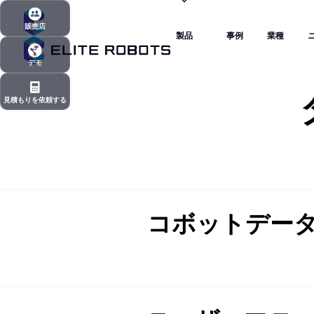
製品
事例
業種
販売店
製品
事例
業種
販売店
デモ
デモ
見積もりを依頼する
見積もりを依頼する
コボットデー