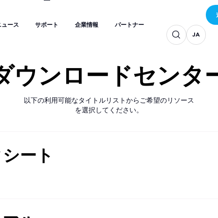
JA
JA
JA
ニュース
サポート
企業情報
パートナー
JA
JA
JA
ニュース
サポート
企業情報
パートナー
JA
JA
ダウンロードセンタ
以下の利用可能なタイトルリストからご希望のリソース
を選択してください。
タシート