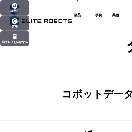
製品
事例
業種
販売店
製品
事例
業種
販売店
デモ
デモ
見積もりを依頼する
見積もりを依頼する
コボットデー